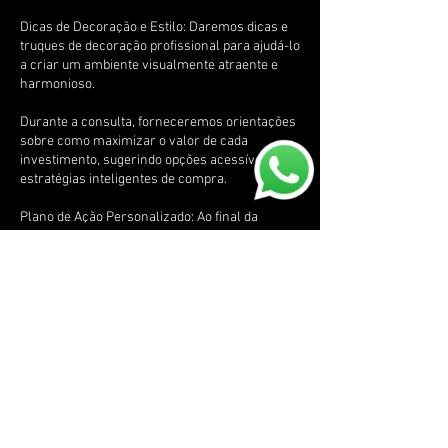
Dicas de Decoração e Estilo: Daremos dicas e
truques de decoração profissional para ajudá-lo
a criar um ambiente visualmente atraente e
harmonioso.
Durante a consulta, forneceremos orientações
sobre como maximizar o valor de cada
investimento, sugerindo opções acessíveis e
estratégias inteligentes de compra.
Plano de Ação Personalizado: Ao final da
consulta, você receberá um plano de ação,
contendo as recomendações discutidas
durante a sessão, que servirá como um guia
prático para implementar as mudanças e
transformar seu espaço de acordo com sua
visão.
* Veja também a opção Consultoria Completa.
Por que escolher nossa Consultoria de Design
de Interiores?
Temos 20 anos de experiência com o Design de