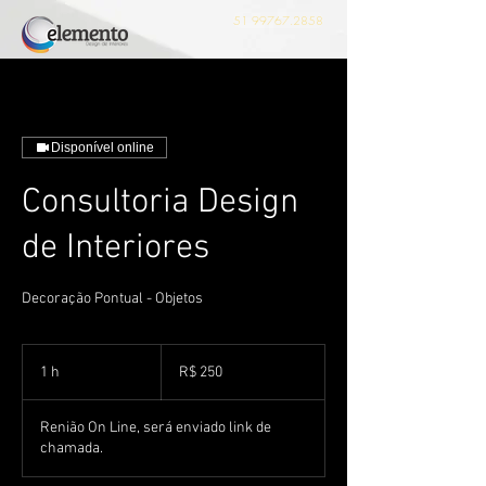
51 99767.2858
Disponível online
Consultoria Design
de Interiores
Decoração Pontual - Objetos
250
Reais
1 h
1
R$ 250
brasileiros
Renião On Line, será enviado link de
chamada.